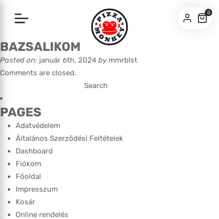
0
BAZSALIKOM
SZEGED
Posted on:
január 6th, 2024
by
mmrblst
PÉCS
Comments are closed.
Search
for:
PAGES
Adatvédelem
Általános Szerződési Feltételek
Dashboard
Fiókom
Főoldal
Impresszum
Kosár
Online rendelés