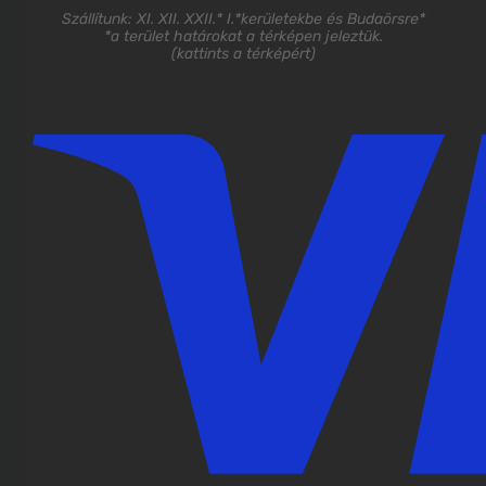
Szállítunk: XI. XII. XXII.* I.*kerületekbe és Budaörsre*
*a terület határokat a térképen jeleztük.
(
kattints a térképért
)