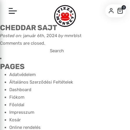
0
CHEDDAR SAJT
SZEGED
Posted on:
január 6th, 2024
by
mmrblst
PÉCS
Comments are closed.
Search
for:
PAGES
Adatvédelem
Általános Szerződési Feltételek
Dashboard
Fiókom
Főoldal
Impresszum
Kosár
Online rendelés