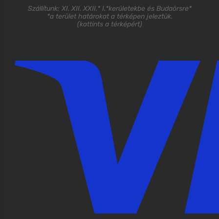
Szállítunk: XI. XII. XXII.* I.*kerületekbe és Budaörsre*
*a terület határokat a térképen jeleztük.
(
kattints a térképért
)