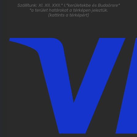
Szállítunk: XI. XII. XXII.* I.*kerületekbe és Budaörsre*
*a terület határokat a térképen jeleztük.
(
kattints a térképért
)