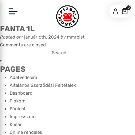
0
FANTA 1L
SZEGED
Posted on:
január 6th, 2024
by
mmrblst
PÉCS
Comments are closed.
Search
for:
PAGES
Adatvédelem
Általános Szerződési Feltételek
Dashboard
Fiókom
Főoldal
Impresszum
Kosár
Online rendelés