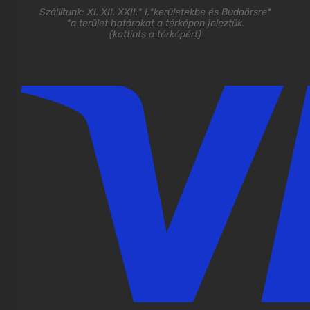
Szállítunk: XI. XII. XXII.* I.*kerületekbe és Budaörsre*
*a terület határokat a térképen jeleztük.
(
kattints a térképért
)