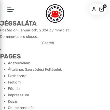
0
JÉGSALÁTA
SZEGED
Posted on:
január 6th, 2024
by
mmrblst
PÉCS
Comments are closed.
Search
for:
PAGES
Adatvédelem
Általános Szerződési Feltételek
Dashboard
Fiókom
Főoldal
Impresszum
Kosár
Online rendelés