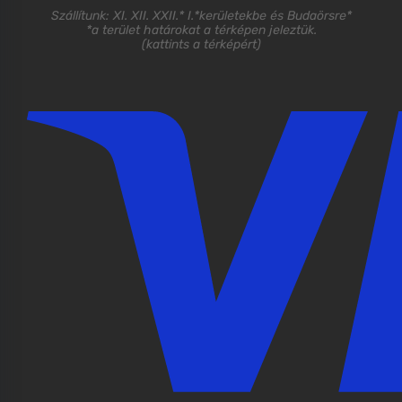
Szállítunk: XI. XII. XXII.* I.*kerületekbe és Budaörsre*
*a terület határokat a térképen jeleztük.
(
kattints a térképért
)