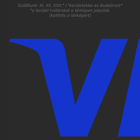
Szállítunk: XI. XII. XXII.* I.*kerületekbe és Budaörsre*
*a terület határokat a térképen jeleztük.
(
kattints a térképért
)