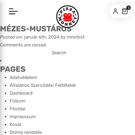
0
MÉZES-MUSTÁROS
SZEGED
Posted on:
január 6th, 2024
by
mmrblst
PÉCS
Comments are closed.
Search
for:
PAGES
Adatvédelem
Általános Szerződési Feltételek
Dashboard
Fiókom
Főoldal
Impresszum
Kosár
Online rendelés