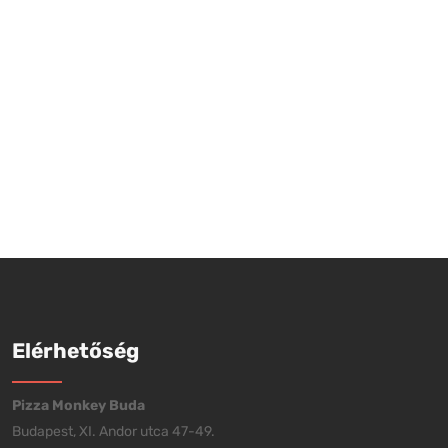
Elérhetőség
Pizza Monkey Buda
Budapest, XI. Andor utca 47-49.