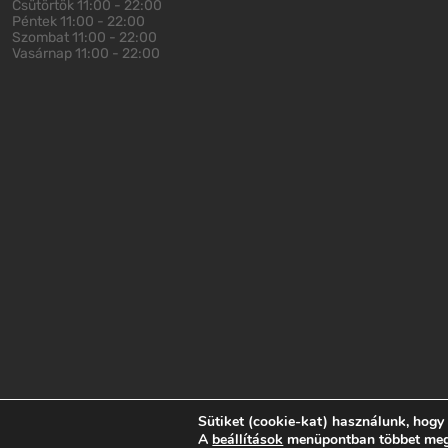
Csütörtök
11:00 - 22:00
Péntek
11:00 - 22:00
Szombat
11:00 - 22:00
Vasárnap
11:00 - 22:00
Sütiket (cookie-kat) használunk, hogy
Impresszum
Adatvédelem
ÁSZF
A
beállítások
menüpontban többet megtu