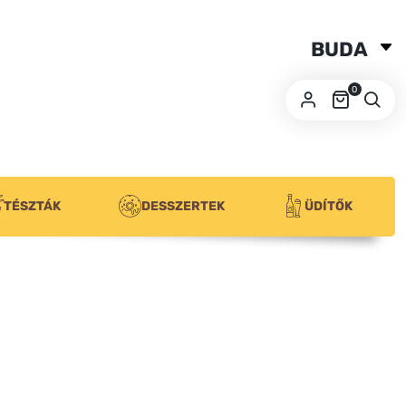
BUDA
SZEGED
0
PÉCS
TÉSZTÁK
DESSZERTEK
ÜDÍTŐK