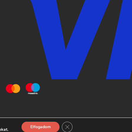
Close GDPR Cookie Banner
Elfogadom
© 2026 Pizza Monkey Buda
okat.