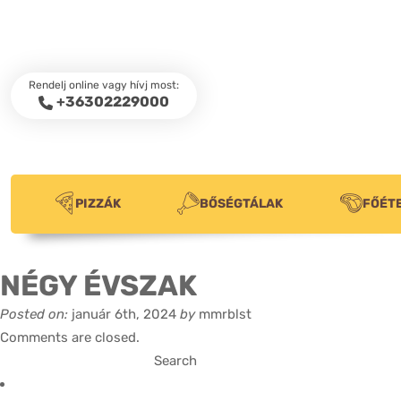
Rendelj online vagy hívj most:
+36302229000
PIZZÁK
BŐSÉGTÁLAK
FŐÉT
NÉGY ÉVSZAK
Posted on:
január 6th, 2024
by
mmrblst
Comments are closed.
Search
for: