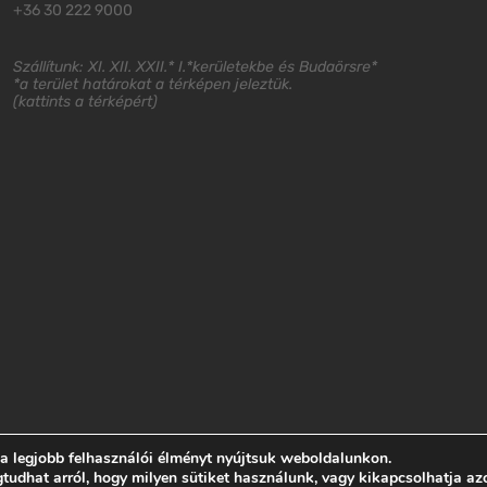
+36 30 222 9000
Szállítunk: XI. XII. XXII.* I.*kerületekbe és Budaörsre*
*a terület határokat a térképen jeleztük.
(
kattints a térképért
)
 a legjobb felhasználói élményt nyújtsuk weboldalunkon.
dhat arról, hogy milyen sütiket használunk, vagy kikapcsolhatja az