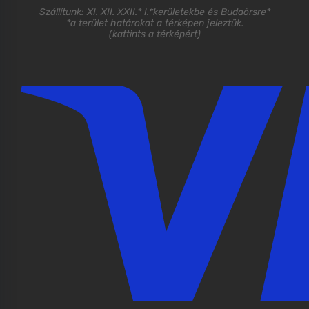
Szállítunk: XI. XII. XXII.* I.*kerületekbe és Budaörsre*
*a terület határokat a térképen jeleztük.
(
kattints a térképért
)