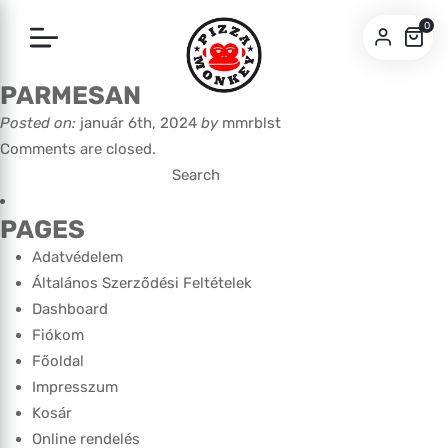
0
PARMESAN
SZEGED
Posted on:
január 6th, 2024
by
mmrblst
PÉCS
Comments are closed.
Search
for:
PAGES
Adatvédelem
Általános Szerződési Feltételek
Dashboard
Fiókom
Főoldal
Impresszum
Kosár
Online rendelés