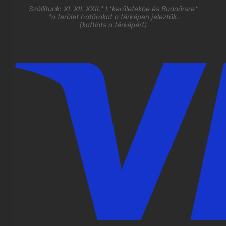
Szállítunk: XI. XII. XXII.* I.*kerületekbe és Budaörsre*
*a terület határokat a térképen jeleztük.
(
kattints a térképért
)