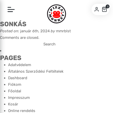
0
SONKÁS
SZEGED
Posted on:
január 6th, 2024
by
mmrblst
PÉCS
Comments are closed.
Search
for:
PAGES
Adatvédelem
Általános Szerződési Feltételek
Dashboard
Fiókom
Főoldal
Impresszum
Kosár
Online rendelés