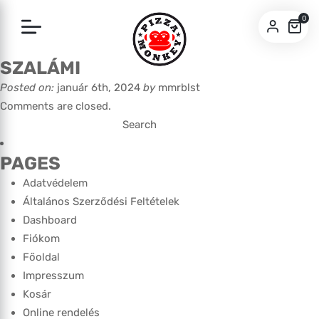
0
SZALÁMI
SZEGED
Posted on:
január 6th, 2024
by
mmrblst
PÉCS
Comments are closed.
Search
for:
PAGES
Adatvédelem
Általános Szerződési Feltételek
Dashboard
Fiókom
Főoldal
Impresszum
Kosár
Online rendelés