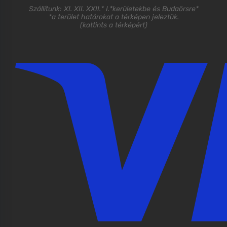
Szállítunk: XI. XII. XXII.* I.*kerületekbe és Budaörsre*
*a terület határokat a térképen jeleztük.
(
kattints a térképért
)