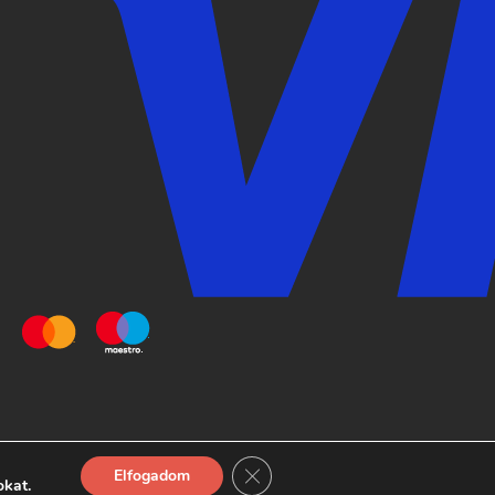
Close GDPR Cookie Banner
Elfogadom
© 2026 Pizza Monkey Buda
okat.