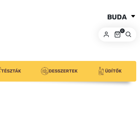
BUDA
SZEGED
0
PÉCS
TÉSZTÁK
DESSZERTEK
ÜDÍTŐK