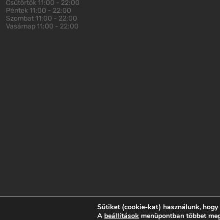
Csütörtök
11:00 - 22:00
Péntek
11:00 - 22:00
Szombat
11:00 - 22:00
Vasárnap
11:00 - 22:00
Sütiket (cookie-kat) használunk, hogy
Impresszum
Adatvédelem
ÁSZF
A
beállítások
menüpontban többet megtu