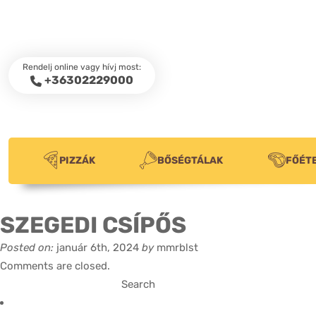
Rendelj online vagy hívj most:
+36302229000
PIZZÁK
BŐSÉGTÁLAK
FŐÉT
SZEGEDI CSÍPŐS
Posted on:
január 6th, 2024
by
mmrblst
Comments are closed.
Search
for: