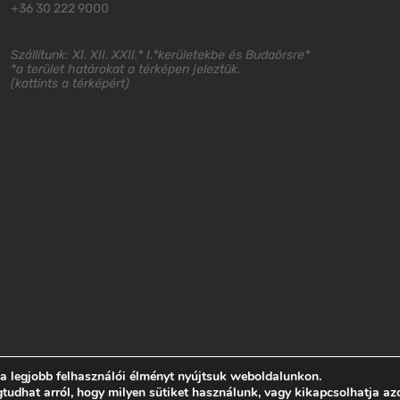
+36 30 222 9000
Szállítunk: XI. XII. XXII.* I.*kerületekbe és Budaörsre*
*a terület határokat a térképen jeleztük.
(
kattints a térképért
)
 a legjobb felhasználói élményt nyújtsuk weboldalunkon.
dhat arról, hogy milyen sütiket használunk, vagy kikapcsolhatja az