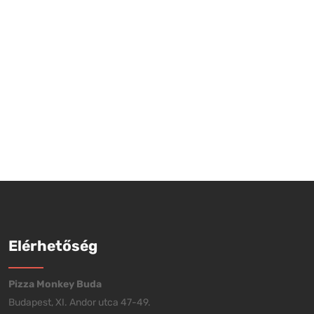
Elérhetőség
Pizza Monkey Buda
Budapest, XI. Andor utca 47-49.