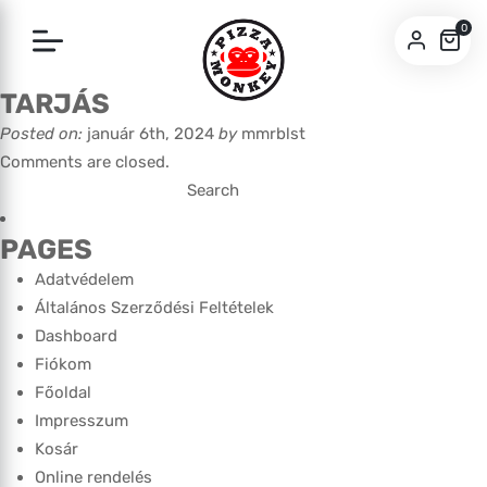
0
TARJÁS
SZEGED
Posted on:
január 6th, 2024
by
mmrblst
PÉCS
Comments are closed.
Search
for:
PAGES
Adatvédelem
Általános Szerződési Feltételek
Dashboard
Fiókom
Főoldal
Impresszum
Kosár
Online rendelés