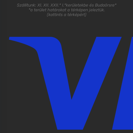
Szállítunk: XI. XII. XXII.* I.*kerületekbe és Budaörsre*
*a terület határokat a térképen jeleztük.
(
kattints a térképért
)