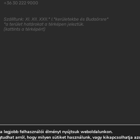
+36 30 222 9000
Szállítunk: XI. XII. XXII.* I.*kerületekbe és Budaörsre*
*a terület határokat a térképen jeleztük.
(
kattints a térképért
)
 a legjobb felhasználói élményt nyújtsuk weboldalunkon.
dhat arról, hogy milyen sütiket használunk, vagy kikapcsolhatja az