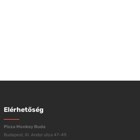
Elérhetőség
Pizza Monkey Buda
Budapest, XI. Andor utca 47-49.