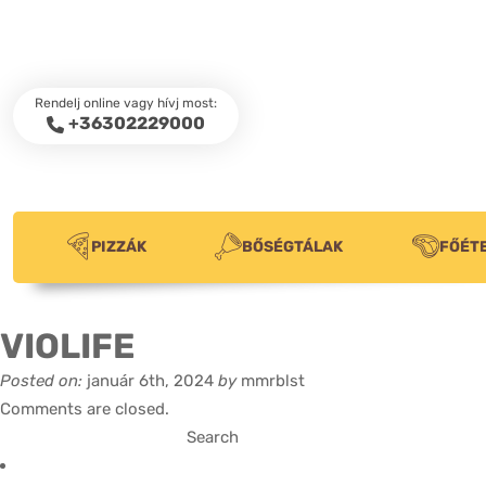
Rendelj online vagy hívj most:
+36302229000
PIZZÁK
BŐSÉGTÁLAK
FŐÉT
VIOLIFE
Posted on:
január 6th, 2024
by
mmrblst
Comments are closed.
Search
for: