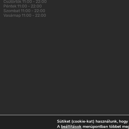
Csütörtök
11:00 - 22:00
Péntek
11:00 - 22:00
Szombat
11:00 - 22:00
Vasárnap
11:00 - 22:00
Sütiket (cookie-kat) használunk, hogy
Impresszum
Adatvédelem
ÁSZF
A
beállítások
menüpontban többet megtu