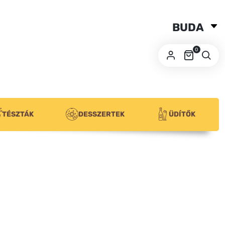
BUDA
SZEGED
0
PÉCS
TÉSZTÁK
DESSZERTEK
ÜDÍTŐK