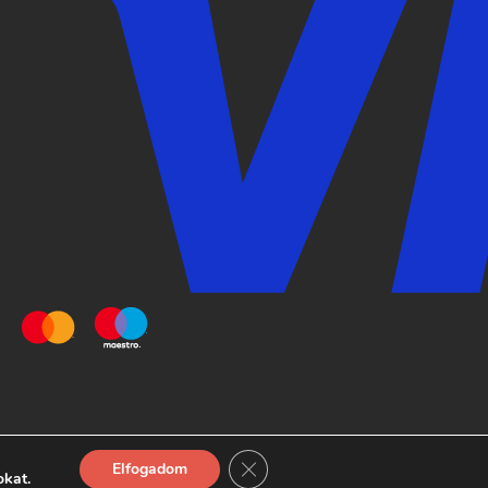
Close GDPR Cookie Banner
Elfogadom
© 2026 Pizza Monkey Buda
okat.