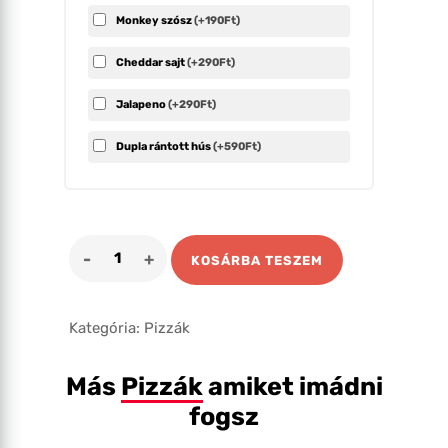
Monkey szósz
(+190Ft)
Cheddar sajt
(+290Ft)
Jalapeno
(+290Ft)
Dupla rántott hús
(+590Ft)
Pesti
KOSÁRBA TESZEM
Rántott
Húsos
Bagett
Kategória:
Pizzák
(1
adag)
Más
Pizzák
amiket imádni
mennyiség
fogsz