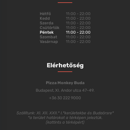
Hétfő
11:00 - 22:00
Kedd
11:00 - 22:00
Szerda
11:00 - 22:00
Csütörtök
11:00 - 22:00
Péntek
11:00 - 22:00
Szombat
11:00 - 22:00
Vasárnap
11:00 - 22:00
Elérhetőség
Pizza Monkey Buda
Budapest, XI. Andor utca 47-49.
+36 30 222 9000
Szállítunk: XI. XII. XXII.* I.*kerületekbe és Budaörsre*
*a terület határokat a térképen jeleztük.
(
kattints a térképért
)