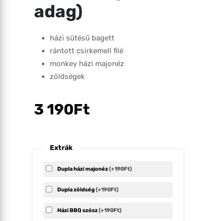
adag)
házi sütésű bagett
rántott csirkemell filé
monkey házi majonéz
zöldségek
3 190
Ft
Extrák
Dupla házi majonéz
(+190Ft)
Dupla zöldség
(+190Ft)
Házi BBQ szósz
(+190Ft)