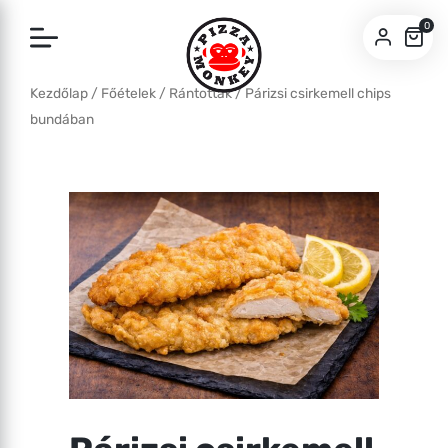
0
Kezdőlap
/
Főételek
/
Rántottak
/ Párizsi csirkemell chips
SZEGED
bundában
PÉCS