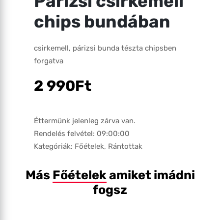
Párizsi csirkemell
chips bundában
csirkemell, párizsi bunda tészta chipsben
forgatva
2 990
Ft
Éttermünk jelenleg zárva van.
Rendelés felvétel: 09:00:00
Kategóriák:
Főételek
,
Rántottak
Más
Főételek
amiket imádni
fogsz