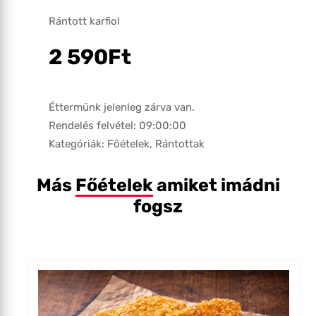
Rántott karfiol
2 590
Ft
Éttermünk jelenleg zárva van.
Rendelés felvétel: 09:00:00
Kategóriák:
Főételek
,
Rántottak
Más
Főételek
amiket imádni
fogsz