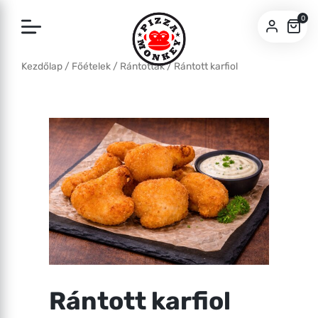
0
Kezdőlap
/
Főételek
/
Rántottak
/ Rántott karfiol
SZEGED
PÉCS
Rántott karfiol