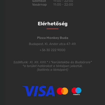
Szombat
11:00 - 22:00
Vasárnap
11:00 - 22:00
Elérhetőség
Pizza Monkey Buda
Budapest, XI. Andor utca 47-49.
+36 30 222 9000
Szállítunk: XI. XII. XXII.* I.*kerületekbe és Budaörsre*
*a terület határokat a térképen jeleztük.
(
kattints a térképért
)